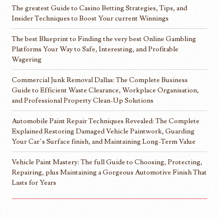
The greatest Guide to Casino Betting Strategies, Tips, and
Insider Techniques to Boost Your current Winnings
The best Blueprint to Finding the very best Online Gambling
Platforms Your Way to Safe, Interesting, and Profitable
Wagering
Commercial Junk Removal Dallas: The Complete Business
Guide to Efficient Waste Clearance, Workplace Organisation,
and Professional Property Clean-Up Solutions
Automobile Paint Repair Techniques Revealed: The Complete
Explained Restoring Damaged Vehicle Paintwork, Guarding
Your Car’s Surface finish, and Maintaining Long-Term Value
Vehicle Paint Mastery: The full Guide to Choosing, Protecting,
Repairing, plus Maintaining a Gorgeous Automotive Finish That
Lasts for Years