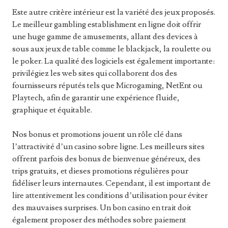
Este autre critère intérieur est la variété des jeux proposés.
Le meilleur gambling establishment en ligne doit offrir
une huge gamme de amusements, allant des devices à
sous aux jeux de table comme le blackjack, la roulette ou
le poker. La qualité des logiciels est également importante:
privilégiez les web sites qui collaborent dos des
fournisseurs réputés tels que Microgaming, NetEnt ou
Playtech, afin de garantir une expérience fluide,
graphique et équitable.
Nos bonus et promotions jouent un rôle clé dans
l’attractivité d’un casino sobre ligne. Les meilleurs sites
offrent parfois des bonus de bienvenue généreux, des
trips gratuits, et dieses promotions régulières pour
fidéliser leurs internautes. Cependant, il est important de
lire attentivement les conditions d’utilisation pour éviter
des mauvaises surprises. Un bon casino en trait doit
également proposer des méthodes sobre paiement