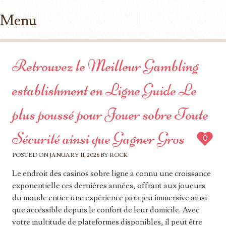
Menu
Skip to content
Retrouvez le Meilleur Gambling
establishment en Ligne Guide Le
plus poussé pour Jouer sobre Toute
Sécurité ainsi que Gagner Gros
0
POSTED ON
JANUARY 11, 2026
BY
ROCK
Le endroit des casinos sobre ligne a connu une croissance
exponentielle ces dernières années, offrant aux joueurs
du monde entier une expérience para jeu immersive ainsi
que accessible depuis le confort de leur domicile. Avec
votre multitude de plateformes disponibles, il peut être