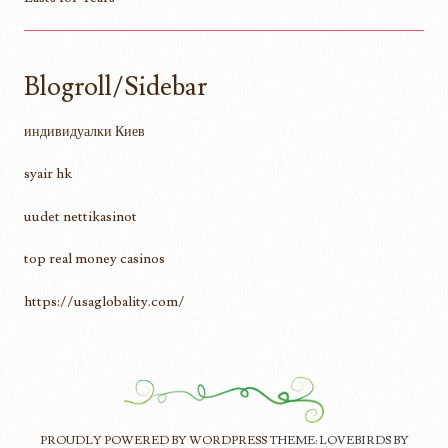
Blogroll/Sidebar
индивидуалки Киев
syair hk
uudet nettikasinot
top real money casinos
https://usaglobality.com/
PROUDLY POWERED BY WORDPRESS
THEME: LOVEBIRDS BY