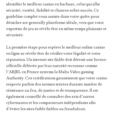
identifier le meilleur casino en hachure, celui qui allie
sécurité, variété, fiabilité et chances sobre succès. Ce
guideline complet vous assiste dans votre quête pour
dénicher are generally plateforme idéale, vers que votre
expertise de jeu se révèle être en même temps plaisante et
sécurisée.
La première étape pour repérer le meilleur online casino
en ligne se révèle être de vérifier votre légalité et votre
réputation. Un internet site fiable doit détenir une licence
officielle délivrée par leur autorité reconnue comme
l’ARJEL en France systems la Malta Video gaming
Authority. Ces certifications garantissent que votre casino
respecte parfois des normes strictes durante matière de
résistance au feu, de justice et de transparence. Il est
également conseillé de consulter des avis d’autres
cybernautes et les comparateurs indépendants afin
d’éviter les sites faible fiables ou frauduleux.