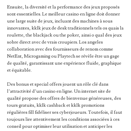
Ensuite, la diversité et la performance des jeux proposés
sont essentielles. Le meilleur casino en ligne doit donner
une large suite de jeux, incluant des machines à sous
innovantes, kklk jeux de desk traditionnels tels os quais la
roulette, the blackjack ou the poker, ainsi o qual des jeux
sobre direct avec de vrais croupiers. Los angeles
collaboration avec des fournisseurs de renom comme
NetEnt, Microgaming ou Playtech se révèle être un gage
de qualité, garantissant une expérience fluide, graphique
et équitable.
Des bonus et special offers jouent un rôle clé dans
l’attractivité d’un casino en ligne. Un internet site de
qualité propose des offres de bienvenue généreuses, des
tours gratuits, kklk cashback et kklk promotions
régulières fill fidéliser ses cyberjoueurs. Toutefois, il faut
toujours lire attentivement les conditions associées à ces
conseil pour optimiser leur utilisation et anticiper les