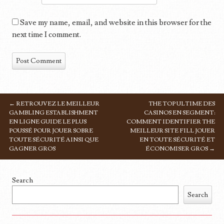
Save my name, email, and website in this browser for the
next time I comment.
←
RETROUVEZ LE MEILLEUR
THE TOP ULTIME DES
POST NAVIGATION
GAMBLING ESTABLISHMENT
CASINOS EN SEGMENT:
EN LIGNE GUIDE LE PLUS
COMMENT IDENTIFIER THE
POUSSÉ POUR JOUER SOBRE
MEILLEUR SITE FILL JOUER
TOUTE SÉCURITÉ AINSI QUE
EN TOUTE SÉCURITÉ ET
GAGNER GROS
ÉCONOMISER GROS
→
Search
Search