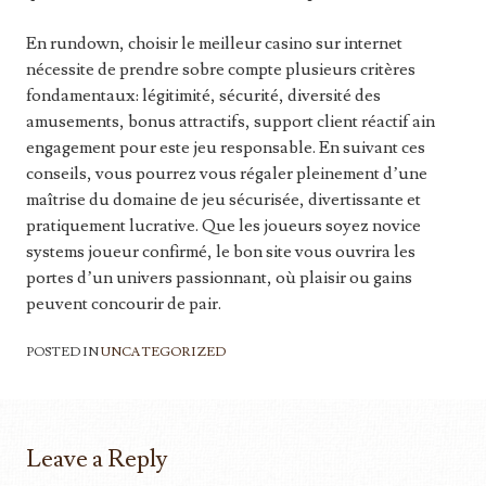
En rundown, choisir le meilleur casino sur internet
nécessite de prendre sobre compte plusieurs critères
fondamentaux: légitimité, sécurité, diversité des
amusements, bonus attractifs, support client réactif ain
engagement pour este jeu responsable. En suivant ces
conseils, vous pourrez vous régaler pleinement d’une
maîtrise du domaine de jeu sécurisée, divertissante et
pratiquement lucrative. Que les joueurs soyez novice
systems joueur confirmé, le bon site vous ouvrira les
portes d’un univers passionnant, où plaisir ou gains
peuvent concourir de pair.
POSTED IN
UNCATEGORIZED
Leave a Reply